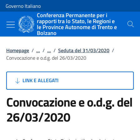
Vai al contenuto
Vai alla navigazione del sito
Governo Italiano
Conferenza Permanente per i
rapporti tra lo Stato, le Regioni e
le Province Autonome di Trento e
Cerca
Bolzano
Homepage
/
...
/
...
/
Seduta del 31/03/2020
/
Convocazione e o.d.g. del 26/03/2020
LINK E ALLEGATI
Convocazione e o.d.g. del
26/03/2020