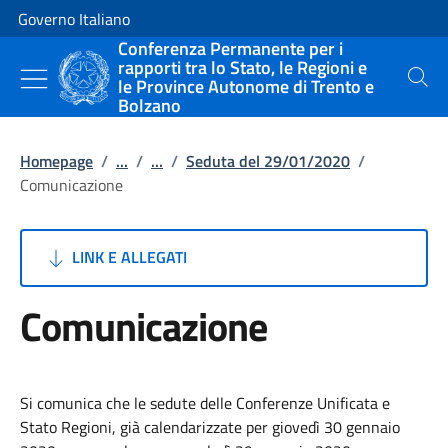
Vai al contenuto
Vai alla navigazione del sito
Governo Italiano
Conferenza Permanente per i
rapporti tra lo Stato, le Regioni e
le Province Autonome di Trento e
Cerca
Bolzano
Homepage
/
...
/
...
/
Seduta del 29/01/2020
/
Comunicazione
LINK E ALLEGATI
Comunicazione
Si comunica che le sedute delle Conferenze Unificata e
Stato Regioni, già calendarizzate per giovedì 30 gennaio