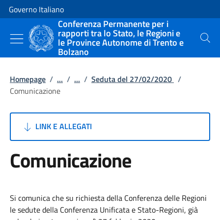
Vai al contenuto
Vai alla navigazione del sito
Governo Italiano
Conferenza Permanente per i
rapporti tra lo Stato, le Regioni e
le Province Autonome di Trento e
Cerca
Bolzano
Homepage
/
...
/
...
/
Seduta del 27/02/2020
/
Comunicazione
LINK E ALLEGATI
Comunicazione
Si comunica che su richiesta della Conferenza delle Regioni
le sedute della Conferenza Unificata e Stato-Regioni, già