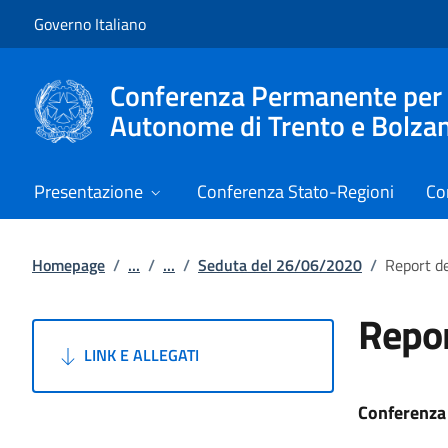
Vai al contenuto
Vai alla navigazione del sito
Governo Italiano
Conferenza Permanente per i r
Autonome di Trento e Bolza
Presentazione
Conferenza Stato-Regioni
Co
Homepage
/
...
/
...
/
Seduta del 26/06/2020
/
Report d
Repo
LINK E ALLEGATI
Conferenza