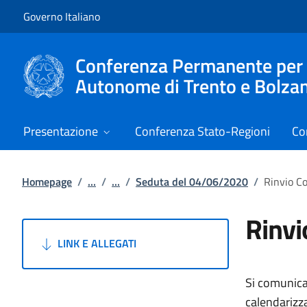
Vai al contenuto
Vai alla navigazione del sito
Governo Italiano
Conferenza Permanente per i r
Autonome di Trento e Bolza
Presentazione
Conferenza Stato-Regioni
Co
Homepage
/
...
/
...
/
Seduta del 04/06/2020
/
Rinvio C
Rinvi
LINK E ALLEGATI
Si comunica
calendarizz