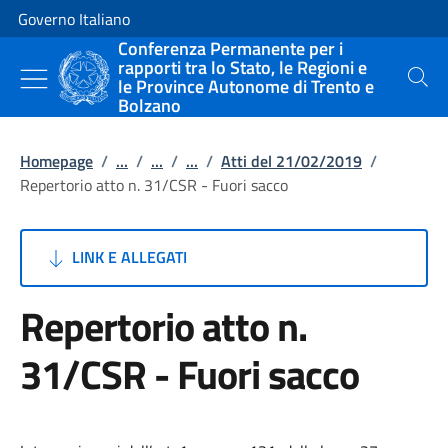
Vai al contenuto
Vai alla navigazione del sito
Governo Italiano
Conferenza Permanente per i
rapporti tra lo Stato, le Regioni e
le Province Autonome di Trento e
Cerca
Bolzano
Homepage
/
...
/
...
/
...
/
Atti del 21/02/2019
/
Repertorio atto n. 31/CSR - Fuori sacco
LINK E ALLEGATI
Repertorio atto n.
31/CSR - Fuori sacco