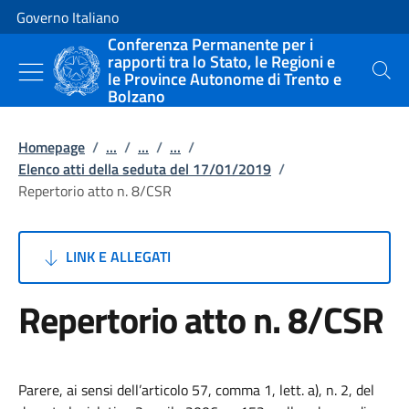
Vai al contenuto
Vai alla navigazione del sito
Governo Italiano
Conferenza Permanente per i
rapporti tra lo Stato, le Regioni e
le Province Autonome di Trento e
Cerca
Bolzano
Homepage
/
...
/
...
/
...
/
Elenco atti della seduta del 17/01/2019
/
Repertorio atto n. 8/CSR
LINK E ALLEGATI
Repertorio atto n. 8/CSR
Parere, ai sensi dell’articolo 57, comma 1, lett. a), n. 2, del