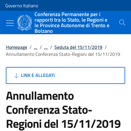
Vai al contenuto
Vai alla navigazione del sito
Governo Italiano
Conferenza Permanente per i
rapporti tra lo Stato, le Regioni e
le Province Autonome di Trento e
Cerca
Bolzano
Homepage
/
...
/
...
/
Seduta del 15/11/2019
/
Annullamento Conferenza Stato-Regioni del 15/11/2019
LINK E ALLEGATI
Annullamento
Conferenza Stato-
Regioni del 15/11/2019