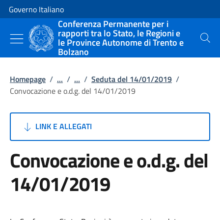
Vai al contenuto
Vai alla navigazione del sito
Governo Italiano
Conferenza Permanente per i
rapporti tra lo Stato, le Regioni e
le Province Autonome di Trento e
Cerca
Bolzano
Homepage
/
...
/
...
/
Seduta del 14/01/2019
/
Convocazione e o.d.g. del 14/01/2019
LINK E ALLEGATI
Convocazione e o.d.g. del
14/01/2019