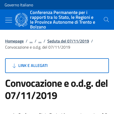
Vai al contenuto
Vai alla navigazione del sito
Governo Italiano
Conferenza Permanente per i
rapporti tra lo Stato, le Regioni e
le Province Autonome di Trento e
Cerca
Bolzano
Homepage
/
...
/
...
/
Seduta del 07/11/2019
/
Convocazione e o.d.g. del 07/11/2019
LINK E ALLEGATI
Convocazione e o.d.g. del
07/11/2019