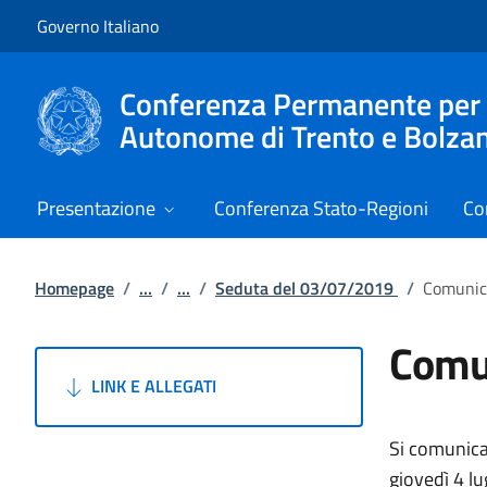
Vai al contenuto
Vai alla navigazione del sito
Governo Italiano
Conferenza Permanente per i r
Autonome di Trento e Bolza
Presentazione
Conferenza Stato-Regioni
Co
Homepage
/
...
/
...
/
Seduta del 03/07/2019
/
Comunic
Comu
LINK E ALLEGATI
Si comunica
giovedì 4 lu