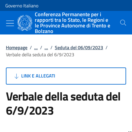
Vai al contenuto
Vai alla navigazione del sito
Governo Italiano
Conferenza Permanente per i
rapporti tra lo Stato, le Regioni e
le Province Autonome di Trento e
Cerca
Bolzano
Homepage
/
...
/
...
/
Seduta del 06/09/2023
/
Verbale della seduta del 6/9/2023
LINK E ALLEGATI
Verbale della seduta del
6/9/2023