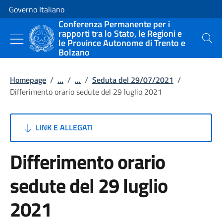
Vai al contenuto
Vai alla navigazione del sito
Governo Italiano
Conferenza Permanente per i
rapporti tra lo Stato, le Regioni e
le Province Autonome di Trento e
Cerca
Bolzano
Homepage
/
...
/
...
/
Seduta del 29/07/2021
/
Differimento orario sedute del 29 luglio 2021
LINK E ALLEGATI
Differimento orario
sedute del 29 luglio
2021