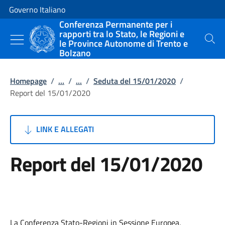
Vai al contenuto
Vai alla navigazione del sito
Governo Italiano
Conferenza Permanente per i
rapporti tra lo Stato, le Regioni e
le Province Autonome di Trento e
Cerca
Bolzano
Homepage
/
...
/
...
/
Seduta del 15/01/2020
/
Report del 15/01/2020
LINK E ALLEGATI
Report del 15/01/2020
La Conferenza Stato-Regioni in Sessione Europea,