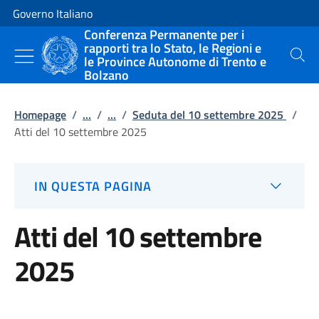
Vai al contenuto
Vai alla navigazione del sito
Governo Italiano
Conferenza Permanente per i
rapporti tra lo Stato, le Regioni e
le Province Autonome di Trento e
Cerca
Bolzano
Homepage
/
...
/
...
/
Seduta del 10 settembre 2025
/
Atti del 10 settembre 2025
IN QUESTA PAGINA
Atti del 10 settembre
2025