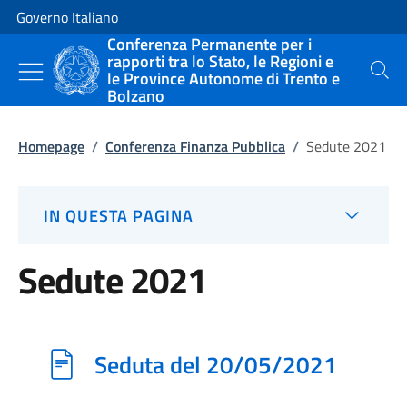
Vai al contenuto
Vai alla navigazione del sito
Governo Italiano
Conferenza Permanente per i
rapporti tra lo Stato, le Regioni e
le Province Autonome di Trento e
Cerca
Bolzano
Homepage
/
Conferenza Finanza Pubblica
/
Sedute 2021
IN QUESTA PAGINA
Sedute 2021
Seduta del 20/05/2021