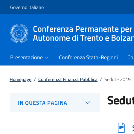
Vai al contenuto
Vai alla navigazione del sito
Governo Italiano
Conferenza Permanente per i r
Autonome di Trento e Bolza
Presentazione
Conferenza Stato-Regioni
Co
Homepage
/
Conferenza Finanza Pubblica
/
Sedute 2019
Sedu
IN QUESTA PAGINA