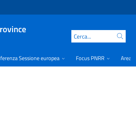
Province
Cerca
ferenza Sessione europea
Focus PNRR
Area r