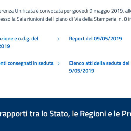
renza Unificata è convocata per giovedì 9 maggio 2019, all
esso la Sala riunioni del I piano di Via della Stamperia, n. 8 
ione e o.d.g. del
Report del 09/05/2019
2019
ti consegnati in seduta
Elenco atti della seduta del
9/05/2019
apporti tra lo Stato, le Regioni e le 